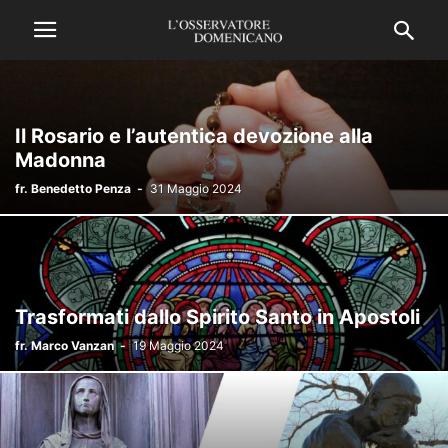
Il Rosario e l’autentica devozione alla
Madonna
fr. Benedetto Penza
-
31 Maggio 2024
Trasformati dallo Spirito Santo in Apostoli
fr. Marco Vanzan
-
19 Maggio 2024