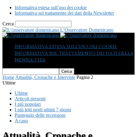
Informativa estesa sull’uso dei cookie
Informativa sul trattamento dei dati della Newsletter
Cerca
L’Osservatore Domenicano
Informativa estesa sull’uso dei cookie
Informativa sul trattamento dei dati della
Newsletter
Home
Attualità, Cronache e Interviste
Pagina 2
Ultime
Ultime
Articoli presenti
I più popolari
I più letti negli ultimi 7 giorni
Punteggio delle recensioni
A caso
Attualità, Cronache e