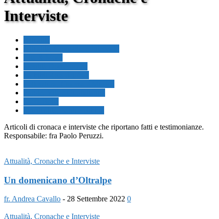
Interviste
Attualità
Attualità, Cronache e Interviste
Elia & Mosè
Identità Domenicana
La biblioteca dei frati
Letteratura, Cinema e Musica
Parole, Vita e Quotidianità
Sacra Beltà
Spiritualità, Santi e Bibbia
Articoli di cronaca e interviste che riportano fatti e testimonianze.
Responsabile: fra Paolo Peruzzi.
Attualità, Cronache e Interviste
Un domenicano d’Oltralpe
fr. Andrea Cavallo
-
28 Settembre 2022
0
Attualità, Cronache e Interviste