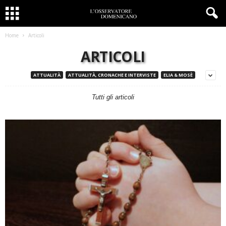
Home
Articoli
ARTICOLI
ATTUALITÀ
ATTUALITÀ, CRONACHE E INTERVISTE
ELIA & MOSÈ
Tutti gli articoli