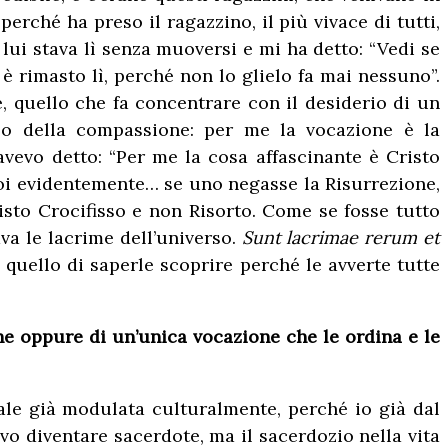
perché ha preso il ragazzino, il più vivace di tutti,
 lui stava lì senza muoversi e mi ha detto: “Vedi se
 è rimasto lì, perché non lo glielo fa mai nessuno”.
e, quello che fa concentrare con il desiderio di un
so della compassione: per me la vocazione è la
vevo detto: “Per me la cosa affascinante è Cristo
. Poi evidentemente… se uno negasse la Risurrezione,
isto Crocifisso e non Risorto. Come se fosse tutto
a le lacrime dell’universo.
Sunt lacrimae rerum et
 è quello di saperle scoprire perché le avverte tutte
zione oppure di un’unica vocazione che le ordina e le
ale già modulata culturalmente, perché io già dal
o diventare sacerdote, ma il sacerdozio nella vita