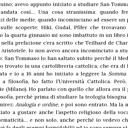
no; avevo appunto iniziato a studiare San Tommas
 andata così… Una cosa stranissima: quando fr
azzi delle medie, quando incominciano ad essere un p
 sulle scoperte: Hiki, Gudal, Pfifer che trovavano
 la quarta ginnasio mi sono imbattuto in un libro i
nella prefazione c’era scritto che Teilhard de Chard
ristotele. Io non avevo ancora incominciato a stud
o: San Tommaso lo han saltato subito perché il Medio
 trovato in una cartolibreria cattolica, che era d
ta e io a 16 anni ho iniziato a leggere la
Somma
à a filosofia, ho fatto l’Università Cattolica. Pe
e (Milano). Ho parlato con quello che allora era il
osofia, perché prima di studiare la teologia bisogna a
mirez:
Analogia e ordine
, e poi sono entrato. Ma la
iato a gustare anche l’aspetto religioso della vo
stematicità… e non solo, anche perché io vedevo 
ché fa degli esempi formidabili) ed io sono sempre 