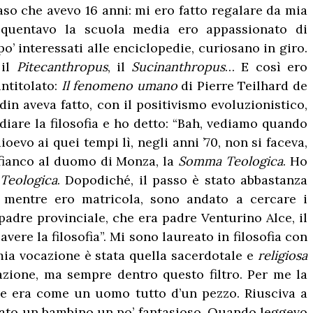
o che avevo 16 anni: mi ero fatto regalare da mia
equentavo la scuola media ero appassionato di
o’ interessati alle enciclopedie, curiosano in giro.
 il
Pitecanthropus
, il
Sucinanthropus
… E così ero
ntitolato:
Il fenomeno umano
di Pierre Teilhard de
in aveva fatto, con il positivismo evoluzionistico,
iare la filosofia e ho detto: “Bah, vediamo quando
evo ai quei tempi lì, negli anni ’70, non si faceva,
i fianco al duomo di Monza, la
Somma Teologica
. Ho
Teologica
. Dopodiché, il passo è stato abbastanza
rò, mentre ero matricola, sono andato a cercare i
 padre provinciale, che era padre Venturino Alce, il
vere la filosofia”. Mi sono laureato in filosofia con
 mia vocazione è stata quella sacerdotale e
religiosa
cazione, ma sempre dentro questo filtro. Per me la
che era come un uomo tutto d’un pezzo. Riusciva a
stato un bambino un po’ fantasioso. Quando leggevo