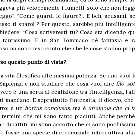
eggeva più velocemente i fumetti, solo che non legge
eggo”. “Come guardi le figure?”. E beh, scusami, se 
esso ti sparo!”? Per questo, sarebbe più intelligen
hiedere: “Cosa scriveresti tu? Cosa sta dicendo qu
va tantissimo. E in San Tommaso c’è fantasia e 
so mi sono reso conto che che le cose stanno propr
rso questo punto di vista?
a vita filosofica all’ennesima potenza. Se uno vuol far
 Sapienza e non studiare che cosa vuol dire
filo
–
sof
ro è una sorta di coalizione tra l’intelligenza, l’aff
 mandano. E soprattutto l’intensità, ti dicevo, che 
utto: è un
hortus
conclusus
, ma è
un’aiuola che ci f
e termini che mi sono tanto piaciuti. Anche perché
 i dibattiti, mi sono accorto che ci sono pochissimi
o fosse una specie di credenziale introduttiva all