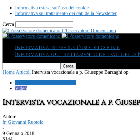
Informativa estesa sull’uso dei cookie
Informativa sul trattamento dei dati della Newsletter
Cerca
L’Osservatore Domenicano
Informativa estesa sull’uso dei cookie
Informativa sul trattamento dei dati della
Home
Articoli
Intervista vocazionale a p. Giuseppe Barzaghi op
Attualità, Cronache e Interviste
Video
Intervista vocazionale a p. Giuse
Autore
fr. Giovanni Ruotolo
-
9 Gennaio 2018
5144