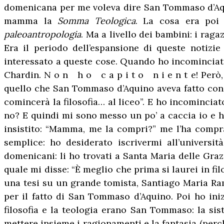
domenicana per me voleva dire San Tommaso d’Aqui
mamma la
Somma Teologica
. La cosa era poi
paleoantropologia
. Ma a livello dei bambini: i rag
Era il periodo dell’espansione di queste notizie
interessato a queste cose. Quando ho incominciato
Chardin. N o n h o c a p i t o n i e n t e! Però, 
quello che San Tommaso d’Aquino aveva fatto con A
comincerà la filosofia… al liceo”. E ho incominciat
no? E quindi mi sono messo un po’ a caccia io e ho
insistito: “Mamma, me la compri?” me l’ha compra
semplice: ho desiderato iscrivermi all’universit
domenicani: li ho trovati a Santa Maria delle Grazi
quale mi disse: “È meglio che prima si laurei in fil
una tesi su un grande tomista, Santiago Maria Ra
per il fatto di San Tommaso d’Aquino. Poi ho iniz
filosofia e la teologia erano San Tommaso: la si
mettere insieme i ragionamenti e la fantasia (per