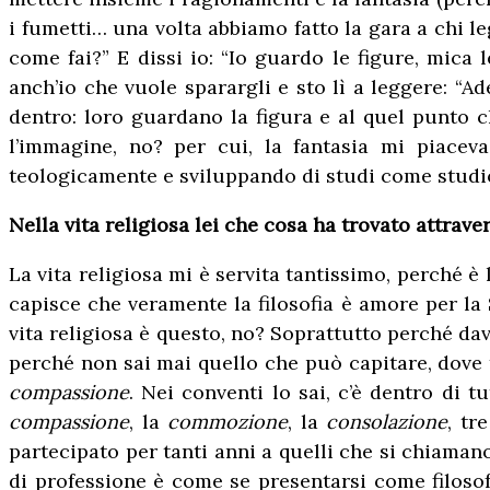
i fumetti… una volta abbiamo fatto la gara a chi l
come fai?” E dissi io: “Io guardo le figure, mica l
anch’io che vuole sparargli e sto lì a leggere: “Ad
dentro: loro guardano la figura e al quel punto c
l’immagine, no? per cui, la fantasia mi piace
teologicamente e sviluppando di studi come studio
Nella vita religiosa lei che cosa ha trovato attrave
La vita religiosa mi è servita tantissimo, perché è l
capisce che veramente la filosofia è amore per la
vita religiosa è questo, no? Soprattutto perché davve
perché non sai mai quello che può capitare, dove ti
compassione
. Nei conventi lo sai, c’è dentro di t
compassione
, la
commozione
, la
consolazione
, tr
partecipato per tanti anni a quelli che si chiamano
di professione è come se presentarsi come filosof