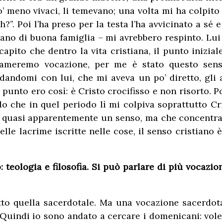
o’ meno vivaci, li temevano; una volta mi ha colpito 
”. Poi l’ha preso per la testa l’ha avvicinato a sé e
 erano di buona famiglia – mi avrebbero respinto. Lui
pito che dentro la vita cristiana, il punto inizial
chiameremo vocazione, per me è stato questo sen
andomi con lui, che mi aveva un po’ diretto, gli a
el punto ero così: è Cristo crocifisso e non risorto
do che in quel periodo lì mi colpiva soprattutto Cr
 quasi apparentemente un senso, ma che concentrav
delle lacrime iscritte nelle cose, il senso cristiano
dio: teologia e filosofia. Si può parlare di più voca
tto quella sacerdotale. Ma una vocazione sacerdot
uindi io sono andato a cercare i domenicani: volev