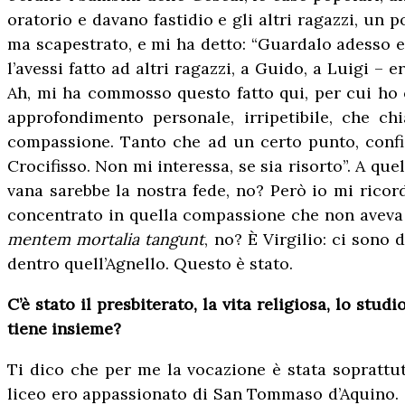
oratorio e davano fastidio e gli altri ragazzi, un p
ma scapestrato, e mi ha detto: “Guardalo adesso eh?
l’avessi fatto ad altri ragazzi, a Guido, a Luigi –
Ah, mi ha commosso questo fatto qui, per cui ho ca
approfondimento personale, irripetibile, che 
compassione. Tanto che ad un certo punto, confid
Crocifisso. Non mi interessa, se sia risorto”. A qu
vana sarebbe la nostra fede, no? Però io mi ricor
concentrato in quella compassione che non aveva
mentem mortalia tangunt
, no? È Virgilio: ci sono 
dentro quell’Agnello. Questo è stato.
C’è stato il presbiterato, la vita religiosa, lo stu
tiene insieme?
Ti dico che per me la vocazione è stata soprattu
liceo ero appassionato di San Tommaso d’Aquino. Q