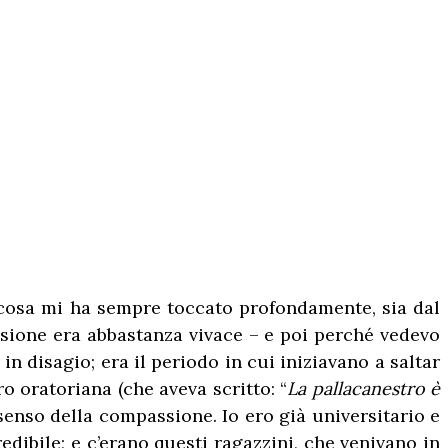
 cosa mi ha sempre toccato profondamente, sia dal
assione era abbastanza vivace – e poi perché vedevo
n disagio; era il periodo in cui iniziavano a saltar
o oratoriana (che aveva scritto: “
La pallacanestro è
 senso della compassione. Io ero già universitario e
edibile; e c’erano questi ragazzini, che venivano in