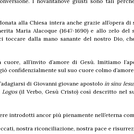
versione. I novantanove giusti sono tali perché
nata alla Chiesa intera anche grazie all’opera di s
rita Maria Alacoque (1647-1690) e allo zelo del 
ci toccare dalla mano sanante del nostro Dio, ch
uore, all’invito d’amore di Gesù. Imitiamo l’apo
dagiò confidenzialmente sul suo cuore colmo d’amore
 l’adagiarsi di Giovanni giovane apostolo
in sinu Iesu
l
Logos
(il Verbo, Gesù Cristo) così descritto nel 
ere introdotti ancor più pienamente nell’eterna com
ccati, nostra riconciliazione, nostra pace e risurrezi