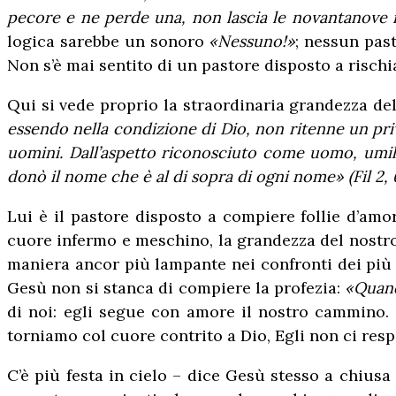
pecore e ne perde una, non lascia le novantanove ne
logica sarebbe un sonoro
«Nessuno!»
; nessun past
Non s’è mai sentito di un pastore disposto a rischi
Qui si vede proprio la straordinaria grandezza del 
essendo nella condizione di Dio, non ritenne un pri
uomini. Dall’aspetto riconosciuto come uomo, umili
donò il nome che è al di sopra di ogni nome» (Fil 2, 
Lui è il pastore disposto a compiere follie d’am
cuore infermo e meschino, la grandezza del nostro D
maniera ancor più lampante nei confronti dei più 
Gesù non si stanca di compiere la profezia:
«Quand
di noi: egli segue con amore il nostro cammino. S
torniamo col cuore contrito a Dio, Egli non ci res
C’è più festa in cielo – dice Gesù stesso a chius