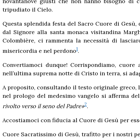
novantanove giusti che non hanno bisogno di con
tripudiato il Cielo.
Questa splendida festa del Sacro Cuore di Gesù, do
dal Signore alla santa monaca visitandina Marghe
Colombière, ci rammenta la necessità di lasciar
1
misericordia e nel perdono
.
Convertiamoci dunque! Corrispondiamo, cuore a c
nell’ultima suprema notte di Cristo in terra, si a
A proposito, consultando il testo originale greco,
nel prologo del medesimo vangelo si afferma de
2
rivolto verso il seno del Padre»
.
Accostiamoci con fiducia al Cuore di Gesù per ess
Cuore Sacratissimo di Gesù, trafitto per i nostri pe