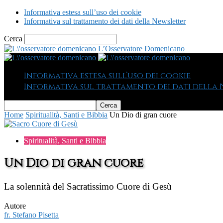
Informativa estesa sull’uso dei cookie
Informativa sul trattamento dei dati della Newsletter
Cerca
L’Osservatore Domenicano
Informativa estesa sull’uso dei cookie
Informativa sul trattamento dei dati della
Home
Spiritualità, Santi e Bibbia
Un Dio di gran cuore
Spiritualità, Santi e Bibbia
Un Dio di gran cuore
La solennità del Sacratissimo Cuore di Gesù
Autore
fr. Stefano Pisetta