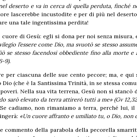
l deserto e va in cerca di quella perduta, finché no
ore lascerebbe incustodite e per di più nel deserto 
are una tale ingentissima perdita!
cuore di Gesù: egli si dona per noi senza misura, eg
vilegio l’essere come Dio, ma svuotò se stesso assum
ò se stesso facendosi obbediente fino alla morte e a
6-9).
ore per ciascuna delle sue cento pecore; ma, e qui
io (che è la Santissima Trinità, in se stessa comun
poveri. Nella sua vita terrena, Gesù non si stancò 
o sarò elevato da terra attirerò tutti a me» (Gv 12,32
e cadiamo, non rimaniamo a terra, perché lui, il M
pingerà:
«
Un cuore affranto e umiliato tu, o Dio, non di
a e commento della parabola della pecorella smarri