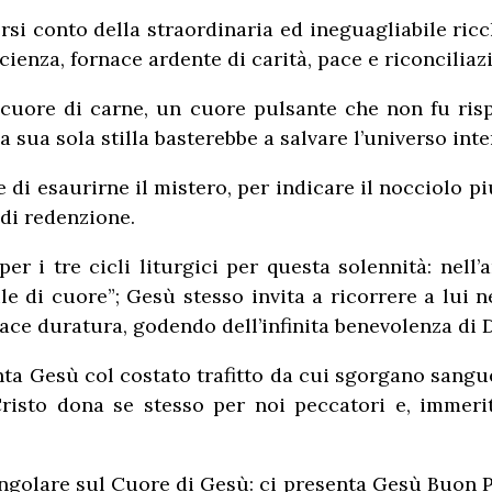
si conto della straordinaria ed ineguagliabile ricc
scienza, fornace ardente di carità, pace e riconciliaz
uore di carne, un cuore pulsante che non fu rispa
 sua sola stilla basterebbe a salvare l’universo inte
di esaurirne il mistero, per indicare il nocciolo p
di redenzione.
er i tre cicli liturgici per questa solennità: nell
e di cuore”; Gesù stesso invita a ricorrere a lui n
e duratura, godendo dell’infinita benevolenza di Di
enta Gesù col costato trafitto da cui sgorgano sangu
sto dona se stesso per noi peccatori e, immerita
singolare sul Cuore di Gesù: ci presenta Gesù Buon P