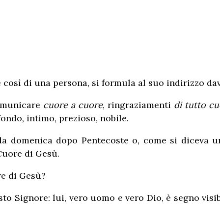
 così di una persona, si formula al suo indirizzo d
omunicare
cuore a cuore
, ringraziamenti
di tutto c
ndo, intimo, prezioso, nobile.
da domenica dopo Pentecoste o, come si diceva un
Cuore di Gesù.
re di Gesù?
to Signore: lui, vero uomo e vero Dio, è segno visib