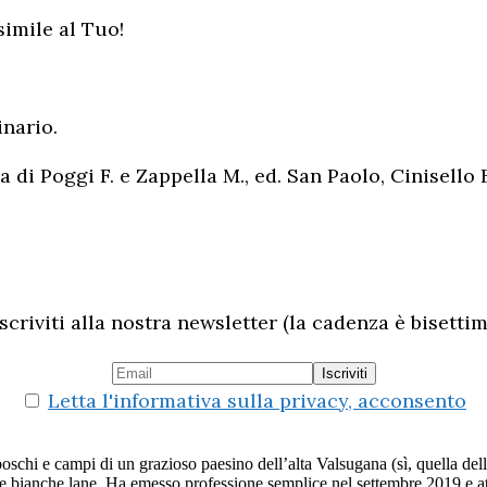
simile al Tuo!
nario.
ra di Poggi F. e Zappella M., ed. San Paolo, Cinisello 
scriviti alla nostra newsletter (la cadenza è bisettim
Letta l'informativa sulla privacy, acconsento
boschi e campi di un grazioso paesino dell’alta Valsugana (sì, quella del
elle bianche lane. Ha emesso professione semplice nel settembre 2019 e att