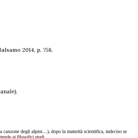
Balsamo 2014, p. 758.
anale).
la canzone degli alpini…), dopo la maturità scientifica, indeciso se
ende ai filosofici studi.