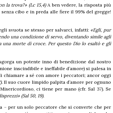
n la trova?» (Lc 15,4)
A ben vedere, la risposta più
senza cibo e in preda alle fiere il 99% del gregge!
li svuota se stesso per salvarci, infatti:
«Egli, pur
endo una condizione di servo, diventando simile agli
 una morte di croce. Per questo Dio lo esaltò e gli
 sgorga un potente inno di benedizione dal nostro
ione inscindibile e ineffabile d’amore) si palesa in
di chiamare a sé con amore i peccatori; ancor oggi
).
Il suo cuore limpido palpita d’amore per ognuno
isericordioso, ci tiene per mano (cfr. Sal 37). Se
sprezzi» (Sal 50, 19).
ta – per un solo peccatore che si converte che per