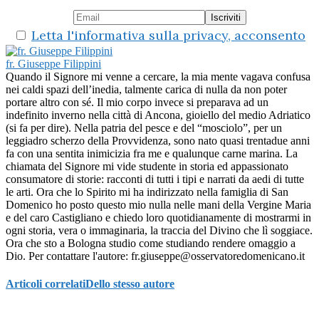
Letta l'informativa sulla privacy, acconsento
fr. Giuseppe Filippini
Quando il Signore mi venne a cercare, la mia mente vagava confusa
nei caldi spazi dell’inedia, talmente carica di nulla da non poter
portare altro con sé. Il mio corpo invece si preparava ad un
indefinito inverno nella città di Ancona, gioiello del medio Adriatico
(si fa per dire). Nella patria del pesce e del “mosciolo”, per un
leggiadro scherzo della Provvidenza, sono nato quasi trentadue anni
fa con una sentita inimicizia fra me e qualunque carne marina. La
chiamata del Signore mi vide studente in storia ed appassionato
consumatore di storie: racconti di tutti i tipi e narrati da aedi di tutte
le arti. Ora che lo Spirito mi ha indirizzato nella famiglia di San
Domenico ho posto questo mio nulla nelle mani della Vergine Maria
e del caro Castigliano e chiedo loro quotidianamente di mostrarmi in
ogni storia, vera o immaginaria, la traccia del Divino che lì soggiace.
Ora che sto a Bologna studio come studiando rendere omaggio a
Dio. Per contattare l'autore: fr.giuseppe@osservatoredomenicano.it
Articoli correlati
Dello stesso autore