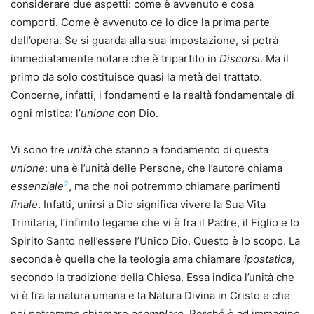
considerare due aspetti: come è avvenuto e cosa
comporti. Come è avvenuto ce lo dice la prima parte
dell’opera. Se si guarda alla sua impostazione, si potrà
immediatamente notare che è tripartito in
Discorsi
. Ma il
primo da solo costituisce quasi la metà del trattato.
Concerne, infatti, i fondamenti e la realtà fondamentale di
ogni mistica: l’
unione
con Dio.
Vi sono tre
unità
che stanno a fondamento di questa
unione
: una è l’unità delle Persone, che l’autore chiama
2
essenziale
, ma che noi potremmo chiamare parimenti
finale
. Infatti, unirsi a Dio significa vivere la Sua Vita
Trinitaria, l’infinito legame che vi è fra il Padre, il Figlio e lo
Spirito Santo nell’essere l’Unico Dio. Questo è lo scopo. La
seconda è quella che la teologia ama chiamare
ipostatica
,
secondo la tradizione della Chiesa. Essa indica l’unità che
vi è fra la natura umana e la Natura Divina in Cristo e che
noi potremmo chiamare
esemplare
. Perché è ad immagine