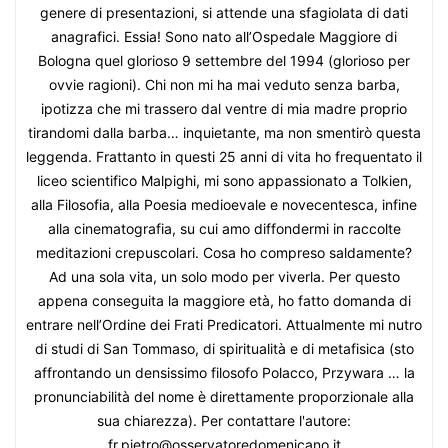
genere di presentazioni, si attende una sfagiolata di dati
anagrafici. Essia! Sono nato all’Ospedale Maggiore di
Bologna quel glorioso 9 settembre del 1994 (glorioso per
ovvie ragioni). Chi non mi ha mai veduto senza barba,
ipotizza che mi trassero dal ventre di mia madre proprio
tirandomi dalla barba… inquietante, ma non smentirò questa
leggenda. Frattanto in questi 25 anni di vita ho frequentato il
liceo scientifico Malpighi, mi sono appassionato a Tolkien,
alla Filosofia, alla Poesia medioevale e novecentesca, infine
alla cinematografia, su cui amo diffondermi in raccolte
meditazioni crepuscolari. Cosa ho compreso saldamente?
Ad una sola vita, un solo modo per viverla. Per questo
appena conseguita la maggiore età, ho fatto domanda di
entrare nell’Ordine dei Frati Predicatori. Attualmente mi nutro
di studi di San Tommaso, di spiritualità e di metafisica (sto
affrontando un densissimo filosofo Polacco, Przywara … la
pronunciabilità del nome è direttamente proporzionale alla
sua chiarezza). Per contattare l'autore:
fr.pietro@osservatoredomenicano.it