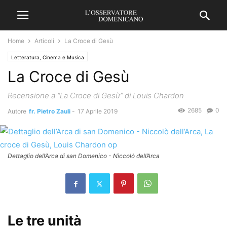
Home
Articoli
La Croce di Gesù
Letteratura, Cinema e Musica
La Croce di Gesù
Recensione a “La Croce di Gesù” di Louis Chardon
2685
0
Autore
fr. Pietro Zauli
-
17 Aprile 2019
Dettaglio dell’Arca di san Domenico - Niccolò dell’Arca
Le tre unità