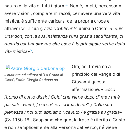
4
naturale: la vita di tutti i giorni
. Non è, infatti, necessario
avere visioni, compiere miracoli, per avere una vera vita
mistica, è sufficiente caricarsi della propria croce e
attraverso la sua
grazia santificante
unirsi a Cristo: «
Louis
Chardon, con la sua insistenza sulla grazia santificante, ci
ricorda continuamente che essa è la principale verità della
5
vita mistica
»
.
Ora, noi troviamo al
principio del Vangelo di
Il curatore ed editore di “La Croce di
Gesù”, Padre Giorgio Carbone op
Giovanni questa
affermazione: «
“Ecco
l’uomo di cui io dissi: / Colui che viene dopo di me / mi è
passato avanti, / perché era prima di me”. / Dalla sua
pienezza / noi tutti abbiam
o ricevuto / e grazia su grazia
»
(Gv 1,15b-16). Sappiamo che questa frase è riferita a Cristo
e non semplicemente alla Persona del Verbo, né viene