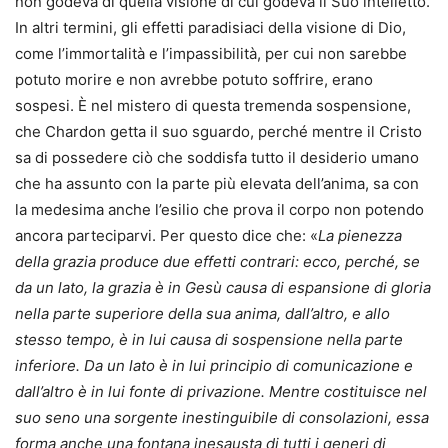
non godeva di quella visione di cui godeva il Suo intelletto.
In altri termini, gli effetti paradisiaci della visione di Dio,
come l’immortalità e l’impassibilità, per cui non sarebbe
potuto morire e non avrebbe potuto soffrire, erano
sospesi. È nel mistero di questa tremenda sospensione,
che Chardon getta il suo sguardo, perché mentre il Cristo
sa di possedere ciò che soddisfa tutto il desiderio umano
che ha assunto con la parte più elevata dell’anima, sa con
la medesima anche l’esilio che prova il corpo non potendo
ancora parteciparvi. Per questo dice che: «
La pienezza
della grazia produce due effetti contrari: ecco, perché, se
da un lato, la grazia è in Gesù causa di espansione di gloria
nella parte superiore della sua anima, dall’altro, e allo
stesso tempo, è in lui causa di sospensione nella parte
inferiore. Da un lato è in lui principio di comunicazione e
dall’altro è in lui fonte di privazione. Mentre costituisce nel
suo seno una sorgente inestinguibile di consolazioni, essa
forma anche una fontana inesausta di tutti i generi di