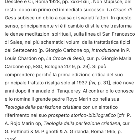
Desclée e Ci, Roma 1928, pp. xxxi-lxiii]. Non stupisce, del
resto: dopo un primo ed immediato successo,
La Croce di
Gesù
subisce un oblio a causa di svariati fattori. In questo
senso, principalmente vi è il cambio di stile che trasforma
le dense meditazioni spirituali, sulla linea di San Francesco
di Sales, nei più schematici volumi della trattatistica tipici
del Settecento [p. Giorgio Carbone op,
Introduzione
in P.
Louis Chardon op,
La Croce di Gesù
, cur. p. Giorgio Maria
Carbone op, ESD, Bologna 2019, p. 29]. Si può
comprendere perché la prima edizione critica del suo
principale trattato risalga solo al 1937
[Ivi,
p. 31], cioè nove
anni dopo il manuale di Tanquerey. Al contrario lo conosce
e lo nomina il grande padre Royo Marin op nella sua
Teologia della perfezione cristiana
con un sintetico
riferimento nel suo
prospetto storico-bibliografico
[cfr. P.
A. Rojo Marin op,
Teologia della perfezione cristiana
, cur.
G. Pettinati & M. Pignotti & A. Girlanda, Roma 1965, p.
1148].