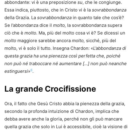
abbondante: vi è una preposizione
su
, che le congiunge.
Essa indica, piuttosto, che in Cristo vi è la
sovrabbondanza
della Grazia. La
sovrabbondanza
in quanto tale che cos’è?
Se l’abbondanza dice il
molto,
la sovrabbondanza supera
ciò che è
molto.
Ma, più del molto cosa vi è? Se dicessi un
molto
maggiore sarebbe ancora
molto,
sicché, più del
molto, vi è solo il tutto. Insegna Chardon: «
L’abbondanza di
questa grazia ha una pienezza così perfetta che, poiché
non può né traboccare né aumentare […] non può neanche
6
estinguersi
»
.
La grande Crocifissione
Ora, il fatto che Gesù Cristo abbia la pienezza della grazia,
secondo la profonda intuizione di Chardon, implica che
debba avere anche la gloria, perché non gli può mancare
quella grazia che solo in Lui è accessibile, cioè la visione di