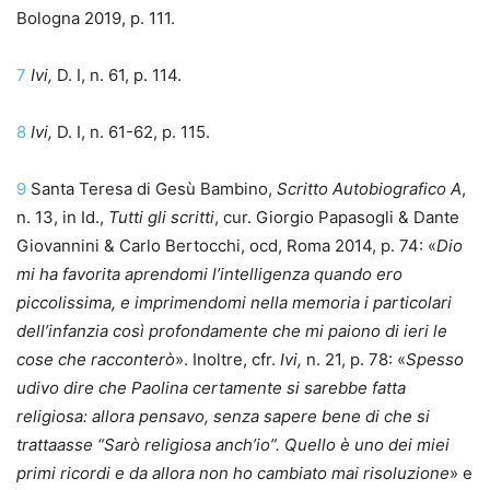
Bologna 2019, p. 111.
7
Ivi,
D. I, n. 61, p. 114.
8
Ivi,
D. I, n. 61-62, p. 115.
9
Santa Teresa di Gesù Bambino,
Scritto Autobiografico A
,
n. 13, in Id.,
Tutti gli scritti
, cur. Giorgio Papasogli & Dante
Giovannini & Carlo Bertocchi, ocd, Roma 2014, p. 74: «
Dio
mi ha favorita aprendomi l’intelligenza quando ero
piccolissima, e imprimendomi nella memoria i particolari
dell’infanzia così profondamente che mi paiono di ieri le
cose che racconterò
». Inoltre, cfr.
Ivi,
n. 21, p. 78: «
Spesso
udivo dire che Paolina certamente si sarebbe fatta
religiosa: allora pensavo, senza sapere bene di che si
trattaasse “Sarò religiosa anch’io”. Quello è uno dei miei
primi ricordi e da allora non ho cambiato mai risoluzione
» e