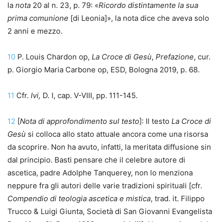
la
nota
20 al n. 23, p. 79: «
Ricordo distintamente la sua
prima comunione
[di Leonia]», la nota dice che aveva solo
2 anni e mezzo.
10
P. Louis Chardon op,
La Croce di Gesù
,
Prefazione
, cur.
p. Giorgio Maria Carbone op, ESD, Bologna 2019, p. 68.
11
Cfr.
Ivi,
D. I, cap. V-VIII, pp. 111-145.
12
[
Nota di approfondimento sul testo
]: Il testo
La Croce di
Gesù
si colloca allo stato attuale ancora come una risorsa
da scoprire. Non ha avuto, infatti, la meritata diffusione sin
dal principio. Basti pensare che il celebre autore di
ascetica, padre Adolphe Tanquerey, non lo menziona
neppure fra gli autori delle varie tradizioni spirituali [cfr.
Compendio di teologia ascetica e mistica
, trad. it. Filippo
Trucco & Luigi Giunta, Società di San Giovanni Evangelista