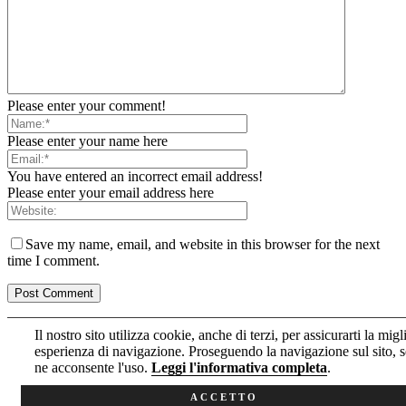
Please enter your comment!
Please enter your name here
You have entered an incorrect email address!
Please enter your email address here
Save my name, email, and website in this browser for the next
time I comment.
Il nostro sito utilizza cookie, anche di terzi, per assicurarti la migl
esperienza di navigazione. Proseguendo la navigazione sul sito, s
Informativa estesa sull’uso dei cookie
ne acconsente l'uso.
Leggi l'informativa completa
.
Informativa sul trattamento dei dati della Newsletter
ACCETTO
L'Osservatore Domenicano