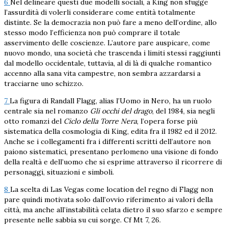
6
Nel delineare questi due modelli sociali, a King non sfugge
l’assurdità di volerli considerare come entità totalmente
distinte. Se la democrazia non può fare a meno dell’ordine, allo
stesso modo l’efficienza non può comprare il totale
asservimento delle coscienze. L’autore pare auspicare, come
nuovo mondo, una società che trascenda i limiti stessi raggiunti
dal modello occidentale, tuttavia, al di là di qualche romantico
accenno alla sana vita campestre, non sembra azzardarsi a
tracciarne uno schizzo.
7
La figura di Randall Flagg, alias l’Uomo in Nero, ha un ruolo
centrale sia nel romanzo
Gli occhi del drago
, del 1984, sia negli
otto romanzi del
Ciclo della Torre Nera
, l’opera forse più
sistematica della cosmologia di King, edita fra il 1982 ed il 2012.
Anche se i collegamenti fra i differenti scritti dell’autore non
paiono sistematici, presentano perlomeno una visione di fondo
della realtà e dell’uomo che si esprime attraverso il ricorrere di
personaggi, situazioni e simboli.
8
La scelta di Las Vegas come location del regno di Flagg non
pare quindi motivata solo dall’ovvio riferimento ai valori della
città, ma anche all’instabilità celata dietro il suo sfarzo e sempre
presente nelle sabbia su cui sorge. Cf Mt 7, 26.