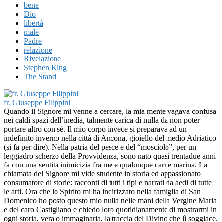
bene
Dio
libertà
male
Padre
relazione
Rivelazione
Stephen King
The Stand
fr. Giuseppe Filippini
Quando il Signore mi venne a cercare, la mia mente vagava confusa
nei caldi spazi dell’inedia, talmente carica di nulla da non poter
portare altro con sé. Il mio corpo invece si preparava ad un
indefinito inverno nella città di Ancona, gioiello del medio Adriatico
(si fa per dire). Nella patria del pesce e del “mosciolo”, per un
leggiadro scherzo della Provvidenza, sono nato quasi trentadue anni
fa con una sentita inimicizia fra me e qualunque carne marina. La
chiamata del Signore mi vide studente in storia ed appassionato
consumatore di storie: racconti di tutti i tipi e narrati da aedi di tutte
le arti. Ora che lo Spirito mi ha indirizzato nella famiglia di San
Domenico ho posto questo mio nulla nelle mani della Vergine Maria
e del caro Castigliano e chiedo loro quotidianamente di mostrarmi in
ogni storia, vera o immaginaria, la traccia del Divino che lì soggiace.