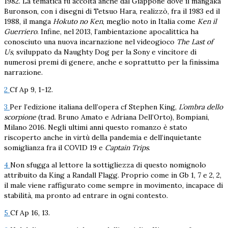
1982. La tematica fu accolta anche dal Giappone dove il mangaka
Buronson, con i disegni di Tetsuo Hara, realizzò, fra il 1983 ed il
1988, il manga
Hokuto no Ken
, meglio noto in Italia come
Ken il
Guerriero
. Infine, nel 2013, l’ambientazione apocalittica ha
conosciuto una nuova incarnazione nel videogioco
The Last of
Us
, sviluppato da Naughty Dog per la Sony e vincitore di
numerosi premi di genere, anche e soprattutto per la finissima
narrazione.
2
Cf Ap 9, 1-12.
3
Per l’edizione italiana dell’opera cf Stephen King,
L’ombra dello
scorpione
(trad. Bruno Amato e Adriana Dell’Orto), Bompiani,
Milano 2016. Negli ultimi anni questo romanzo è stato
riscoperto anche in virtù della pandemia e dell’inquietante
somiglianza fra il COVID 19 e
Captain Trips
.
4
Non sfugga al lettore la sottigliezza di questo nomignolo
attribuito da King a Randall Flagg. Proprio come in Gb 1, 7 e 2, 2,
il male viene raffigurato come sempre in movimento, incapace di
stabilità, ma pronto ad entrare in ogni contesto.
5
Cf Ap 16, 13.