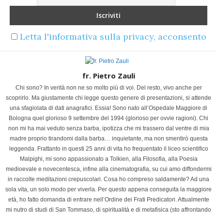
Letta l'informativa sulla privacy, acconsento
fr. Pietro Zauli
Chi sono? In verità non ne so molto più di voi. Del resto, vivo anche per
scoprirlo. Ma giustamente chi legge questo genere di presentazioni, si attende
una sfagiolata di dati anagrafici. Essia! Sono nato all’Ospedale Maggiore di
Bologna quel glorioso 9 settembre del 1994 (glorioso per ovvie ragioni). Chi
non mi ha mai veduto senza barba, ipotizza che mi trassero dal ventre di mia
madre proprio tirandomi dalla barba… inquietante, ma non smentirò questa
leggenda. Frattanto in questi 25 anni di vita ho frequentato il liceo scientifico
Malpighi, mi sono appassionato a Tolkien, alla Filosofia, alla Poesia
medioevale e novecentesca, infine alla cinematografia, su cui amo diffondermi
in raccolte meditazioni crepuscolari. Cosa ho compreso saldamente? Ad una
sola vita, un solo modo per viverla. Per questo appena conseguita la maggiore
età, ho fatto domanda di entrare nell’Ordine dei Frati Predicatori. Attualmente
mi nutro di studi di San Tommaso, di spiritualità e di metafisica (sto affrontando