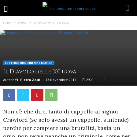
Home
Articoli
Il Diavolo delle 300 uova
LETTERATURA, CINEMA E MUSICA
Il Diavolo delle 300 uova
Autore
fr. Pietro Zauli
-
13 Novembre 2017
2900
0
Non c’è che dire, tanto di cappello al signor
Crawford (se solo avessi un cappello, s’intende),
perché per compiere una brutalità, basta un
orso, non serve neanche un criminale, come per