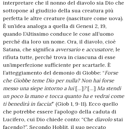
interpretare che il nonno del diavolo sia Dio che
sottopone al giudizio della sua creatura più
perfetta le altre creature (nasciture come uova).
È un’idea analoga a quella di Genesi 2, 19,
quando l’Altissimo conduce le cose all’uomo
perché dia loro un nome. Ora, il diavolo, cioè
Satana, che significa
avversario
e
accusatore
, le
rifiuta tutte, perché trova in ciascuna di esse
un’imperfezione sufficiente per scartarle. È
l’atteggiamento del demonio di Giobbe: “
Forse
che Giobbe teme Dio per nulla? Non hai forse
messo una siepe intorno a lui
[…]
?
[…]
Ma stendi
un poco la mano e tocca quanto ha e vedrai come
ti benedirà in faccia!
” (Giob 1, 9-11). Ecco quello
che potrebbe essere l’apologo della caduta di
Lucifero, cui Dio chiede conto: “Che
diavolo
stai
facendo?”. Secondo Hoblit, il suo peccato