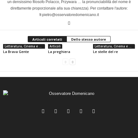
un densissimo filosofo Polacco, Przywara … la pronunciabilità del nome è
direttamente proporzionale alla sua chiarezza). Per contattare l'autore:
fr.pietro@osservatoredomenicano.it
Articoli correlati
Dello stesso autore
Letteratura, Cinema e Musica
Articoli
Letteratura, Cinema e Musica
La Brava Gente
La preghiera
Le stelle del re