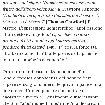
presenza del signor Nunally sono escluse come
frutto dell’albero velenoso
”. E Crawford risponde:
“
È la Bibbia, vero, il frutto dell’albero e il resto? È
Matteo… o è Marco?
” [
Thomas Crawford
]. È
Matteo. L’espressione sembrerebbe l’applicazione
di un detto evangelico: “
Ogni albero buono
produce frutti buoni e ogni albero cattivo
produce frutti cattivi
” (Mt 7, 17) così la fonte sta
all’albero come i frutti alle prove: se la prima è
inquinata, anche la seconda lo è.
Ora, entrambi i passi calzano a pennello:
l’enciclopedica conoscenza del nemico è un
sapere senza gioia, infernale, privo di pace e alla
fine cinico. L’unico piacere che ne trae è
egoistico e mortale. Ugualmente è interessante
che Sant’Agostino nella nostra regola descriva il