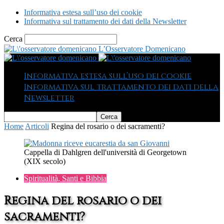
Informativa estesa sull’uso dei cookie
Informativa sul trattamento dei dati della Newsletter
Cerca
L’Osservatore Domenicano
Informativa estesa sull’uso dei cookie
Informativa sul trattamento dei dati della
Newsletter
Home
Articoli
Regina del rosario o dei sacramenti?
Cappella di Dahlgren dell'università di Georgetown
(XIX secolo)
Spiritualità, Santi e Bibbia
Regina del rosario o dei
sacramenti?