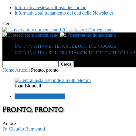
Informativa estesa sull’uso dei cookie
Informativa sul trattamento dei dati della Newsletter
Cerca
L’Osservatore Domenicano
Informativa estesa sull’uso dei cookie
Informativa sul trattamento dei dati della
Home
Articoli
Pronto, pronto
Joan Blondell
Parole, Vita e Quotidianità
Pronto, pronto
Autore
Fr. Claudio Benvenuti
-