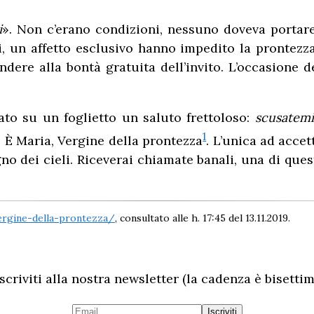
i
». Non c’erano condizioni, nessuno doveva portare
oi, un affetto esclusivo hanno impedito la prontezz
ondere alla bontà gratuita dell’invito. L’occasione 
iato su un foglietto un saluto frettoloso:
scusatemi
1
? È Maria, Vergine della prontezza
. L’unica ad accet
gno dei cieli. Riceverai chiamate banali, una di que
vergine-della-prontezza/
, consultato alle h. 17:45 del 13.11.2019.
scriviti alla nostra newsletter (la cadenza è bisettim