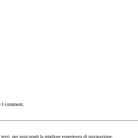
e I comment.
i terzi, per assicurarti la migliore esperienza di navigazione.