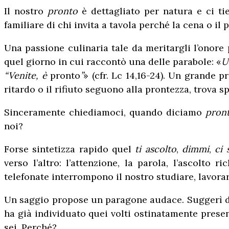
Il nostro
pronto
è dettagliato per natura e ci ti
familiare di chi invita a tavola perché la cena o il
Una passione culinaria tale da meritargli l’onore 
quel giorno in cui raccontò una delle parabole: «
U
“Venite, è
pronto
”
» (cfr. Lc 14,16-24). Un grande p
ritardo o il rifiuto seguono alla prontezza, trova sp
Sinceramente chiediamoci, quando diciamo
pron
noi?
Forse sintetizza rapido quel
ti ascolto
,
dimmi
,
ci 
verso l’altro: l’attenzione, la parola, l’ascolto
telefonate interrompono il nostro studiare, lavorar
Un saggio propose un paragone audace. Suggerì di 
ha già individuato quei volti ostinatamente presen
sei. Perché?