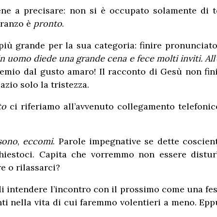
ene a precisare: non si è occupato solamente di t
 pranzo è
pronto
.
più grande per la sua categoria: finire pronunciat
n uomo diede una grande cena e fece molti inviti. All’o
remio dal gusto amaro! Il racconto di Gesù non finiv
azio solo la tristezza.
to
ci riferiamo all’avvenuto collegamento telefonic
sono
,
eccomi
. Parole impegnative se dette coscien
 richiestoci. Capita che vorremmo non essere dist
e o rilassarci?
intendere l’incontro con il prossimo come una festa
ti nella vita di cui faremmo volentieri a meno. Eppu