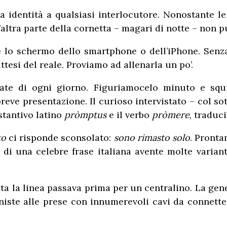
 identità a qualsiasi interlocutore. Nonostante le
’altra parte della cornetta – magari di notte – non 
lo schermo dello smartphone o dell’iPhone. Senza 
ttesi del reale. Proviamo ad allenarla un po’.
ate di ogni giorno. Figuriamocelo minuto e squ
ve presentazione. Il curioso intervistato – col sot
ostantivo latino
pròmptus
e il verbo
pròmere
, traduc
to
ci risponde sconsolato:
sono rimasto solo
. Pronta
a di una celebre frase italiana avente molte varia
nata la linea passava prima per un centralino. La g
iniste alle prese con innumerevoli cavi da connett