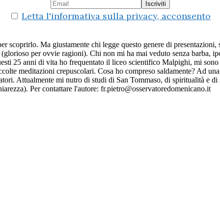
Letta l'informativa sulla privacy, acconsento
er scoprirlo. Ma giustamente chi legge questo genere di presentazioni, si
glorioso per ovvie ragioni). Chi non mi ha mai veduto senza barba, ipo
ti 25 anni di vita ho frequentato il liceo scientifico Malpighi, mi sono 
accolte meditazioni crepuscolari. Cosa ho compreso saldamente? Ad una 
atori. Attualmente mi nutro di studi di San Tommaso, di spiritualità e d
iarezza). Per contattare l'autore: fr.pietro@osservatoredomenicano.it