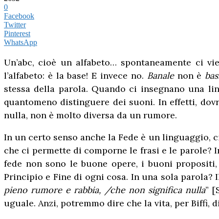
0
Facebook
Twitter
Pinterest
WhatsApp
Un’abc, cioè un alfabeto… spontaneamente ci vie
l’alfabeto: è la base! E invece no.
Banale
non è
bas
stessa della parola. Quando ci insegnano una li
quantomeno distinguere dei suoni. In effetti, dovr
nulla, non è molto diversa da un rumore.
In un certo senso anche la Fede è un linguaggio, ci
che ci permette di comporne le frasi e le parole? In
fede non sono le buone opere, i buoni propositi,
Principio e Fine di ogni cosa. In una sola parola? 
pieno rumore e rabbia, /che non significa nulla
” 
uguale. Anzi, potremmo dire che la vita, per Biffi, d