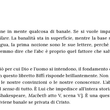
ne in mente qualcosa di banale. Se si vuole imp
ilare
. La banalità sta in superficie, mentre la base 
ngua, la prima nozione sono le sue lettere, perch
emmo dire che l’abc è proprio quel fattore che sal
ò per cui Dio e l’uomo si intendono, il fondamento d
 questo libretto Biffi risponde brillantemente. Non 
 le nostre convinzioni o le nostre conoscenze. L’a
Il
senso
di tutto. È Lui che impedisce all’intera storia
[Shakespeare,
Macbeth
atto V, scena V]. È una ques
iviene banale se privata di Cristo.