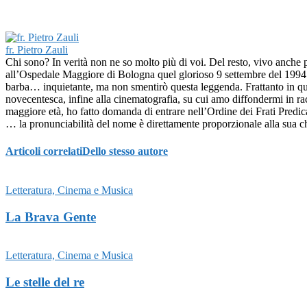
fr. Pietro Zauli
Chi sono? In verità non ne so molto più di voi. Del resto, vivo anche p
all’Ospedale Maggiore di Bologna quel glorioso 9 settembre del 1994 (
barba… inquietante, ma non smentirò questa leggenda. Frattanto in ques
novecentesca, infine alla cinematografia, su cui amo diffondermi in r
maggiore età, ho fatto domanda di entrare nell’Ordine dei Frati Predic
… la pronunciabilità del nome è direttamente proporzionale alla sua ch
Articoli correlati
Dello stesso autore
Letteratura, Cinema e Musica
La Brava Gente
Letteratura, Cinema e Musica
Le stelle del re