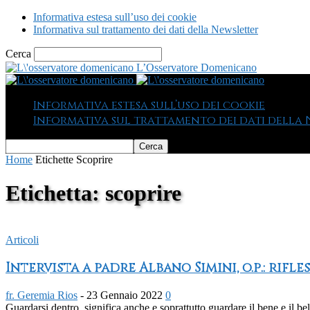
Informativa estesa sull’uso dei cookie
Informativa sul trattamento dei dati della Newsletter
Cerca
L’Osservatore Domenicano
Informativa estesa sull’uso dei cookie
Informativa sul trattamento dei dati della
Home
Etichette
Scoprire
Etichetta: scoprire
Articoli
Intervista a padre Albano Simini, o.p.: rifle
fr. Geremia Rios
-
23 Gennaio 2022
0
Guardarsi dentro, significa anche e soprattutto guardare il bene e il b