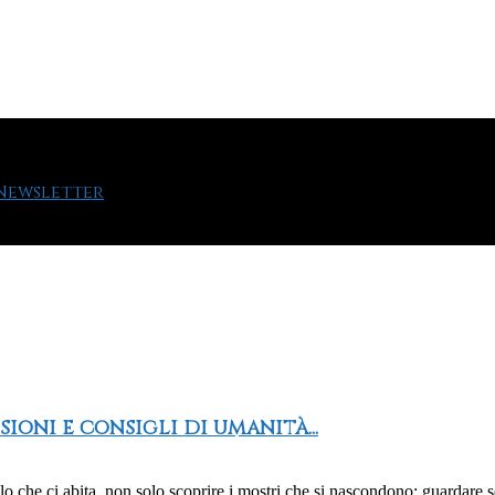
 Newsletter
ssioni e consigli di umanità...
ello che ci abita, non solo scoprire i mostri che si nascondono: guardare