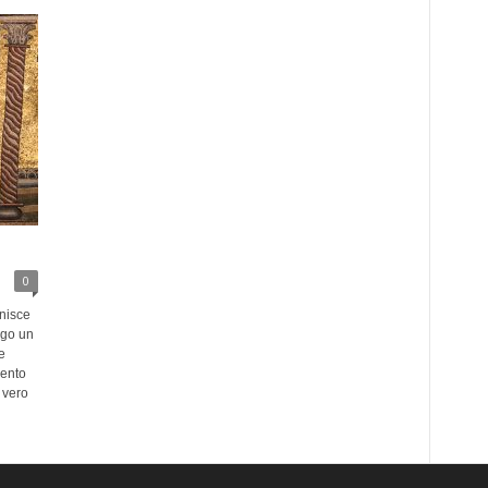
0
rnisce
ogo un
e
mento
 vero