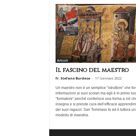
r
v
a
t
o
r
e
D
o
Articoli
m
e
Il fascino del maestro
n
fr. Stefano Burdese
-
17 Gennaio 2022
i
c
Un maestro non è un semplice “istruttore” che fo
a
informazioni ai suoi scolari ma egli è in primo lu
“formatore” perché conferisce una forma a ciò ch
n
insegna e si prende cura dell’efficace apprendi
o
dei suoi ragazzi. San Tommaso fu ed è tuttora un
modello di maestria.