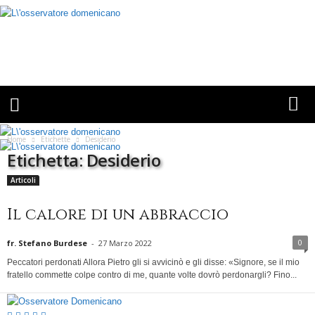
L
’
O
s
s
e
r
v
Home
Etichette
Desiderio
a
Etichetta: Desiderio
t
o
Articoli
r
e
Il calore di un abbraccio
D
o
0
fr. Stefano Burdese
-
27 Marzo 2022
m
Peccatori perdonati Allora Pietro gli si avvicinò e gli disse: «Signore, se il mio
e
fratello commette colpe contro di me, quante volte dovrò perdonargli? Fino...
n
i
c