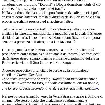
Tuttavia, tutte quante condividono un medesimo anello di
congiunzione: il proprio “Eccomi” a Dio, la donazione totale di ciò
che si è, al suo servizio e quello dei fratelli.
Nella vita domenicana non ci si può formare da soli: non ci si può
costruire come autentici
uomini evangelici
da soli; ciascuno è nella
propria specificità prezioso ed arricchisce l’altro.
Tutto ciò è anche uno dei tratti più caratteristici della vocazione
cristiana in generale, qualsiasi sia la modalità con la quale il Signore
decida di attuarla: la nostra realizzazione e santificazione comporta
sempre la presenza dell’altro, ossia la relazionalità.
Del resto, tutta la celebrazione eucaristica non è altro che un
Sì
pronunciato dall’assemblea alla chiamata del nostro Dio: convocati
dal Signore stesso, stiamo insieme e insieme ci nutriamo della Sua
Parola e riceviamo il Suo Corpo e il Suo Sangue.
A questo proposito vorrei citare le parole della costituzione
conciliare
Lumen Gentium
:
«Dio volle santificare e salvare gli uomini non individualmente e
senza alcun legame tra loro, ma volle costituire di loro un popolo,
1
che lo riconoscesse secondo la verità e lo servisse nella santità»
.
Nel nostro pellegrinaggio verso la Vera Patria alla quale il Signore ci
chiama, Dio stesso vuole che ci aiutiamo continuamente e
vicendevolmente, facendoci, ciascuno nel suo stato di vita, imitatori