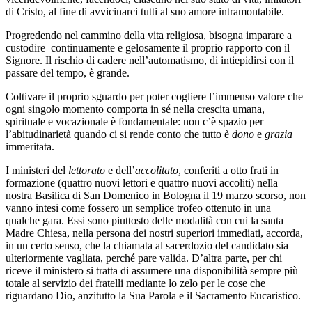
di Cristo, al fine di avvicinarci tutti al suo amore intramontabile.
Progredendo nel cammino della vita religiosa, bisogna imparare a
custodire continuamente e gelosamente il proprio rapporto con il
Signore. Il rischio di cadere nell’automatismo, di intiepidirsi con il
passare del tempo, è grande.
Coltivare il proprio sguardo per poter cogliere l’immenso valore che
ogni singolo momento comporta in sé nella crescita umana,
spirituale e vocazionale è fondamentale: non c’è spazio per
l’abitudinarietà quando ci si rende conto che tutto è
dono
e
grazia
immeritata.
I ministeri del
lettorato
e dell’
accolitato
, conferiti a otto frati in
formazione (quattro nuovi lettori e quattro nuovi accoliti) nella
nostra Basilica di San Domenico in Bologna il 19 marzo scorso, non
vanno intesi come fossero un semplice trofeo ottenuto in una
qualche gara. Essi sono piuttosto delle modalità con cui la santa
Madre Chiesa, nella persona dei nostri superiori immediati, accorda,
in un certo senso, che la chiamata al sacerdozio del candidato sia
ulteriormente vagliata, perché pare valida. D’altra parte, per chi
riceve il ministero si tratta di assumere una disponibilità sempre più
totale al servizio dei fratelli mediante lo zelo per le cose che
riguardano Dio, anzitutto la Sua Parola e il Sacramento Eucaristico.