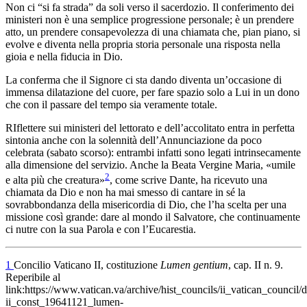
Non ci “si fa strada” da soli verso il sacerdozio. Il conferimento dei
ministeri non è una semplice progressione personale; è un prendere
atto, un prendere consapevolezza di una chiamata che, pian piano, si
evolve e diventa nella propria storia personale una risposta nella
gioia e nella fiducia in Dio.
La conferma che il Signore ci sta dando diventa un’occasione di
immensa dilatazione del cuore, per fare spazio solo a Lui in un dono
che con il passare del tempo sia veramente totale.
RIflettere sui ministeri del lettorato e dell’accolitato entra in perfetta
sintonia anche con la solennità dell’Annunciazione da poco
celebrata (sabato scorso): entrambi infatti sono legati intrinsecamente
alla dimensione del servizio. Anche la Beata Vergine Maria, «umile
2
e alta più che creatura»
, come scrive Dante, ha ricevuto una
chiamata da Dio e non ha mai smesso di cantare in sé la
sovrabbondanza della misericordia di Dio, che l’ha scelta per una
missione così grande: dare al mondo il Salvatore, che continuamente
ci nutre con la sua Parola e con l’Eucarestia.
1
Concilio Vaticano II, costituzione
Lumen gentium
, cap. II n. 9.
Reperibile al
link:https://www.vatican.va/archive/hist_councils/ii_vatican_council/
ii_const_19641121_lumen-