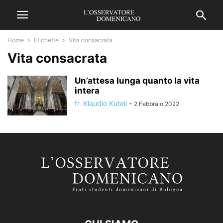
Home
Etichette
Vita consacrata
Vita consacrata
Un’attesa lunga quanto la vita
intera
fr. Klaudio Kuteli
-
2 Febbraio 2022