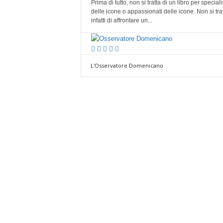
Prima di tutto, non si tratta di un libro per specialis
a
delle icone o appassionati delle icone. Non si tra
n
infatti di affrontare un...
o
L'Osservatore Domenicano