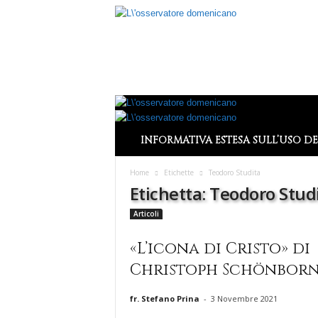
L
’
O
s
s
e
r
v
INFORMATIVA ESTESA SULL’USO DE
a
t
Home
Etichette
Teodoro Studita
o
Etichetta: Teodoro Stud
r
e
Articoli
D
o
«L’icona di Cristo» di
m
Christoph Schönbor
e
n
i
fr. Stefano Prina
-
3 Novembre 2021
c