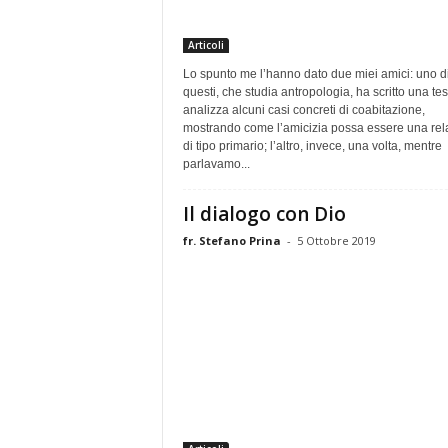
Articoli
Lo spunto me l’hanno dato due miei amici: uno d
questi, che studia antropologia, ha scritto una te
analizza alcuni casi concreti di coabitazione,
mostrando come l’amicizia possa essere una rel
di tipo primario; l’altro, invece, una volta, mentre
parlavamo...
Il dialogo con Dio
fr. Stefano Prina
-
5 Ottobre 2019