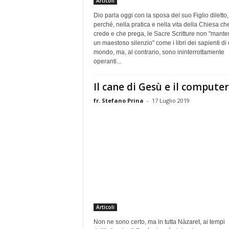
Articoli
Dio parla oggi con la sposa del suo Figlio diletto,
perché, nella pratica e nella vita della Chiesa ch
crede e che prega, le Sacre Scritture non "mant
un maestoso silenzio" come i libri dei sapienti di
mondo, ma, al contrario, sono ininterrottamente
operanti...
Il cane di Gesù e il computer
fr. Stefano Prina
-
17 Luglio 2019
Articoli
Non ne sono certo, ma in tutta Nàzaret, ai tempi