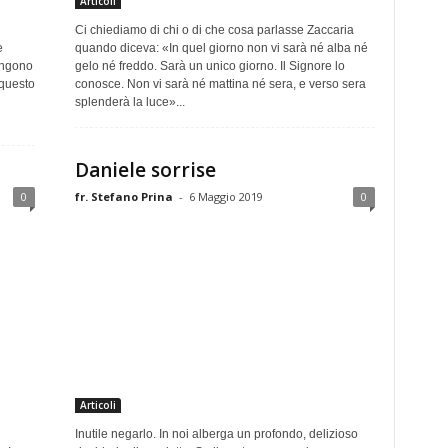
Articoli
Ci chiediamo di chi o di che cosa parlasse Zaccaria
e
quando diceva: «In quel giorno non vi sarà né alba né
engono
gelo né freddo. Sarà un unico giorno. Il Signore lo
 questo
conosce. Non vi sarà né mattina né sera, e verso sera
splenderà la luce»...
Daniele sorrise
0
fr. Stefano Prina
-
6 Maggio 2019
0
Articoli
Inutile negarlo. In noi alberga un profondo, delizioso