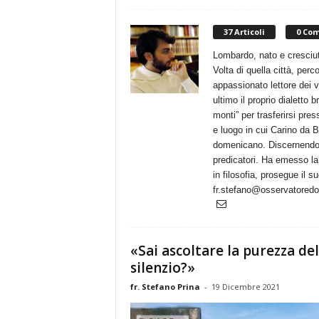
r
v
37 Articoli
0 Co
a
t
Lombardo, nato e cresciuto
o
Volta di quella città, pe
r
appassionato lettore dei v
e
ultimo il proprio dialetto b
D
monti” per trasferirsi pr
o
e luogo in cui Carino da 
m
domenicano. Discernendo p
e
predicatori. Ha emesso la
n
in filosofia, prosegue il s
i
fr.stefano@osservatoredo
c
a
n
«Sai ascoltare la purezza del
o
silenzio?»
fr. Stefano Prina
-
19 Dicembre 2021