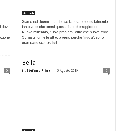
Articoli
i
Siamo nel duemila; anche se l'abbiamo detto talmente
si dove
tante volte che ormai questa frase è maggiorenne.
Nuovo millennio, nuovi problemi, oltre che nuove sfide.
azione
Sì, ma gli uni e le altre, proprio perché “nuovi”, sono in
gran parte sconosciuti...
Bella
0
fr. Stefano Prina
-
15 Agosto 2019
0