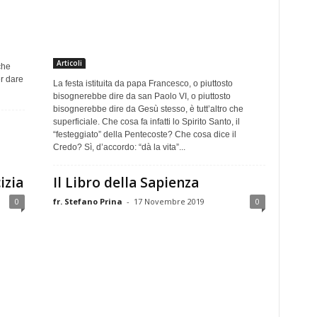
Articoli
che
er dare
La festa istituita da papa Francesco, o piuttosto
bisognerebbe dire da san Paolo VI, o piuttosto
bisognerebbe dire da Gesù stesso, è tutt’altro che
superficiale. Che cosa fa infatti lo Spirito Santo, il
“festeggiato” della Pentecoste? Che cosa dice il
Credo? Sì, d’accordo: “dà la vita”...
izia
Il Libro della Sapienza
0
fr. Stefano Prina
-
17 Novembre 2019
0