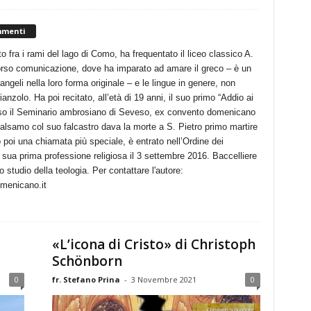
mmenti
 fra i rami del lago di Como, ha frequentato il liceo classico A.
rcorso comunicazione, dove ha imparato ad amare il greco – è un
angeli nella loro forma originale – e le lingue in genere, non
rianzolo. Ha poi recitato, all’età di 19 anni, il suo primo “Addio ai
esso il Seminario ambrosiano di Seveso, ex convento domenicano
Balsamo col suo falcastro dava la morte a S. Pietro primo martire
oi una chiamata più speciale, è entrato nell’Ordine dei
 sua prima professione religiosa il 3 settembre 2016. Baccelliere
uo studio della teologia. Per contattare l'autore:
menicano.it
«L’icona di Cristo» di Christoph
Schönborn
0
fr. Stefano Prina
-
3 Novembre 2021
0