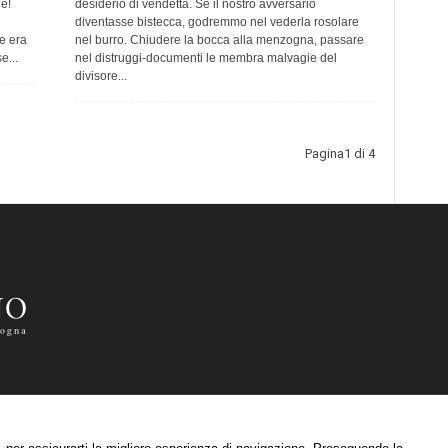
e!
desiderio di vendetta. Se il nostro avversario
diventasse bistecca, godremmo nel vederla rosolare
e era
nel burro. Chiudere la bocca alla menzogna, passare
e...
nel distruggi-documenti le membra malvagie del
divisore...
Pagina1 di 4