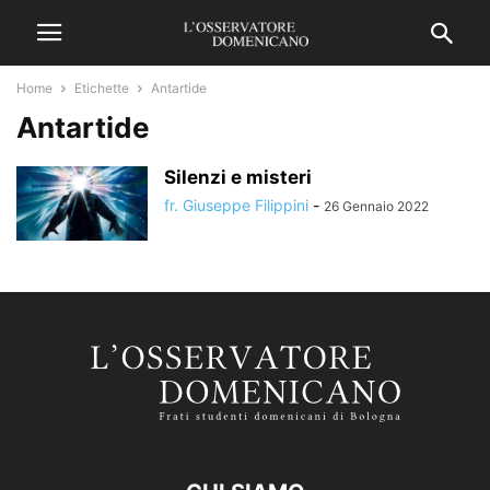
Home
Etichette
Antartide
Antartide
Silenzi e misteri
fr. Giuseppe Filippini
-
26 Gennaio 2022