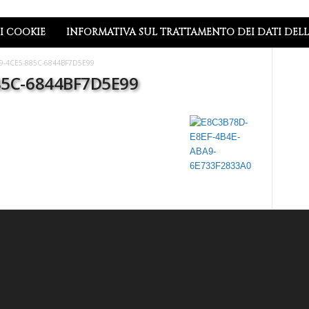
I COOKIE
INFORMATIVA SUL TRATTAMENTO DEI DATI DEL
9-4CE5-885C-6844BF7D5E99
85C-6844BF7D5E99