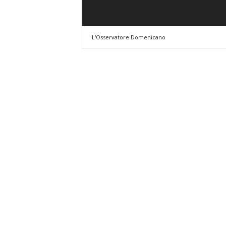
a
n
o
L'Osservatore Domenicano