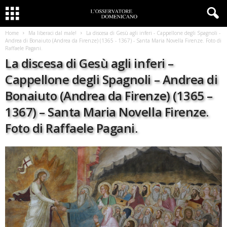
Home
Ma liberaci dal male!
La discesa di Gesù agli inferi - Cappellone degli Spagnoli -
Andrea di Bonaiuto (Andrea da Firenze) (1365 - 1367) - Santa Maria Novella Firenze. Foto di
Raffaele Pagani.
La discesa di Gesù agli inferi –
Cappellone degli Spagnoli – Andrea di
Bonaiuto (Andrea da Firenze) (1365 –
1367) – Santa Maria Novella Firenze.
Foto di Raffaele Pagani.