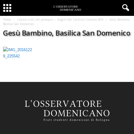
Home
«Siamo tutti nel presepio» – Auguri dal Cardinal Giacomo Biffi
Gesù Bambino,
Basilica San Domenico
Gesù Bambino, Basilica San Domenico