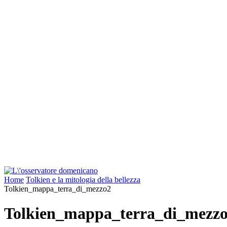
Home
Tolkien e la mitologia della bellezza
Tolkien_mappa_terra_di_mezzo2
Tolkien_mappa_terra_di_mezz