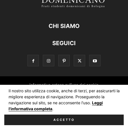
CHI SIAMO
SEGUICI
Informativa estesa sull’uso dei cookie
Il nostro sito utilizza cookie, anche di terzi, per assicurarti la
Informativa sul trattamento dei dati della Newsletter
migliore esperienza di navigazione. Proseguendo la
navigazione sul sito, se ne acconsente l'uso.
Leggi
l'informativa completa
.
L'Osservatore Domenicano
ACCETTO