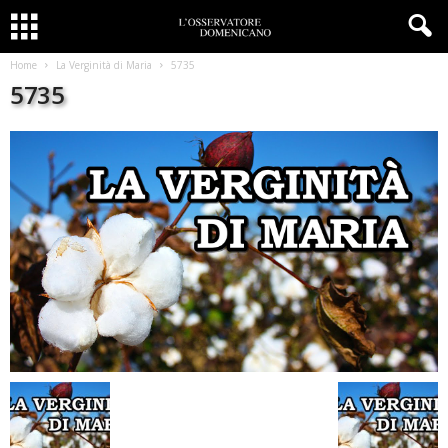
Home
La Verginità di Maria
5735
5735