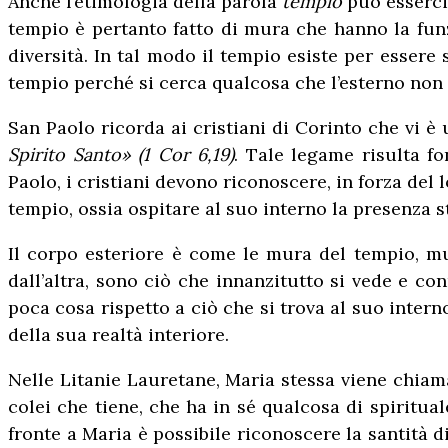
Anche l’etimologia della parola
tempio
può esserci 
tempio è pertanto fatto di mura che hanno la funz
diversità. In tal modo il tempio esiste per essere 
tempio perché si cerca qualcosa che l’esterno non p
San Paolo ricorda ai cristiani di Corinto che vi è 
Spirito Santo» (1 Cor 6,19)
. Tale legame risulta 
Paolo, i cristiani devono riconoscere, in forza del 
tempio, ossia ospitare al suo interno la presenza s
Il corpo esteriore è come le mura del tempio, m
dall’altra, sono ciò che innanzitutto si vede e con
poca cosa rispetto a ciò che si trova al suo inte
della sua realtà interiore.
Nelle Litanie Lauretane, Maria stessa viene chia
colei che tiene, che ha in sé qualcosa di spiritual
fronte a Maria è possibile riconoscere la santità 