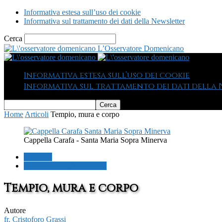
Informativa estesa sull’uso dei cookie
Informativa sul trattamento dei dati della Newsletter
Cerca
L’Osservatore Domenicano
Informativa estesa sull’uso dei cookie
Informativa sul trattamento dei dati della
Home
Articoli
Tempio, mura e corpo
Cappella Carafa - Santa Maria Sopra Minerva
Generale
Parole, Vita e Quotidianità
Tempio, mura e corpo
Autore
fr. Cristoforo Grassi