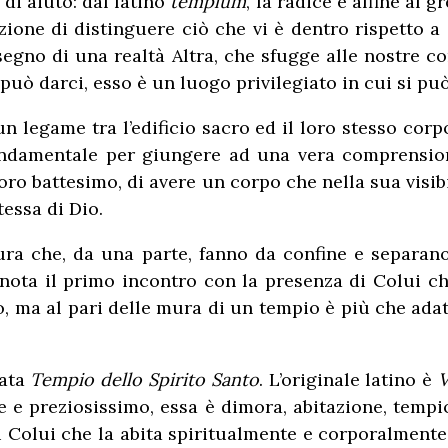
di aiuto: dal latino
templum
, la radice è affine al g
ione di distinguere ciò che vi è dentro rispetto a 
segno di una realtà Altra, che sfugge alle nostre c
uò darci, esso è un luogo privilegiato in cui si può
un legame tra l’edificio sacro ed il loro stesso corp
fondamentale per giungere ad una vera comprensio
loro battesimo, di avere un corpo che nella sua visi
tessa di Dio.
ura che, da una parte, fanno da confine e separan
nota il primo incontro con la presenza di Colui che
rno, ma al pari delle mura di un tempio è più che a
mata
T
empio dello Spirito Santo
. L’originale latino è
V
e e preziosissimo, essa è dimora, abitazione, tempi
di Colui che la abita spiritualmente e corporalmente