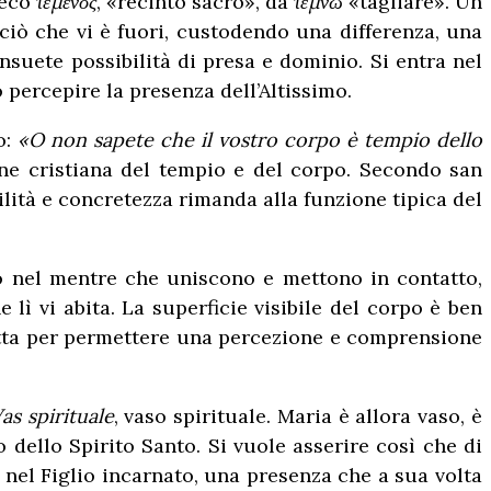
reco
τέμενος
, «recinto sacro», da
τέμνω
«tagliare». Un
ciò che vi è fuori, custodendo una differenza, una
onsuete possibilità di presa e dominio. Si entra nel
 percepire la presenza dell’Altissimo.
o:
«O non sapete che il vostro corpo è tempio dello
ne cristiana del tempio e del corpo. Secondo san
bilità e concretezza rimanda alla funzione tipica del
o nel mentre che uniscono e mettono in contatto,
 lì vi abita. La superficie visibile del corpo è ben
datta per permettere una percezione e comprensione
as spirituale
, vaso spirituale. Maria è allora vaso, è
o dello Spirito Santo. Si vuole asserire così che di
 nel Figlio incarnato, una presenza che a sua volta