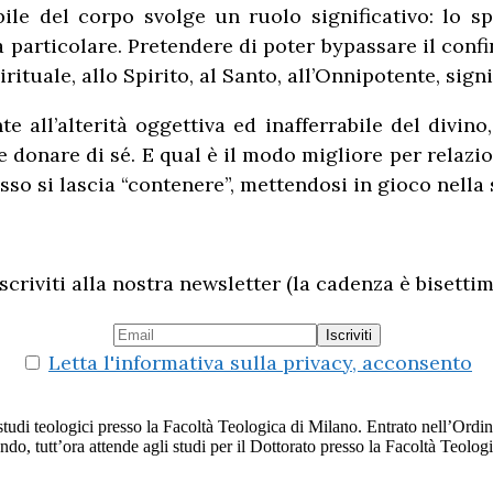
ibile del corpo svolge un ruolo significativo: lo 
particolare. Pretendere di poter bypassare il conf
o spirituale, allo Spirito, al Santo, all’Onnipotente, si
te all’alterità oggettiva ed inafferrabile del divi
e donare di sé. E qual è il modo migliore per relazio
esso si lascia “contenere”, mettendosi in gioco nella 
scriviti alla nostra newsletter (la cadenza è bisettim
Letta l'informativa sulla privacy, acconsento
tudi teologici presso la Facoltà Teologica di Milano. Entrato nell’Ordi
endo, tutt’ora attende agli studi per il Dottorato presso la Facoltà Teol