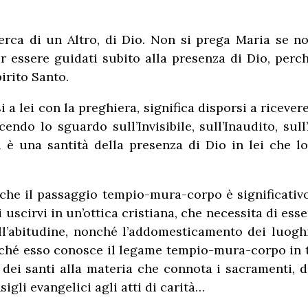
rca di un Altro, di Dio. Non si prega Maria se non
r essere guidati subito alla presenza di Dio, perc
irito Santo.
 a lei con la preghiera, significa disporsi a ricever
do lo sguardo sull’Invisibile, sull’Inaudito, sull’
i è una santità della presenza di Dio in lei che l
e che il passaggio tempio-mura-corpo è significat
 uscirvi in un’ottica cristiana, che necessita di ess
l’abitudine, nonché l’addomesticamento dei luogh
ché esso conosce il legame tempio-mura-corpo in tut
ie dei santi alla materia che connota i sacramenti, 
sigli evangelici agli atti di carità…