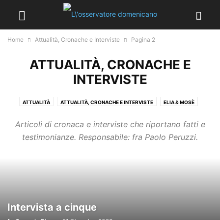
Home
Attualità, Cronache e Interviste
Pagina 2
ATTUALITÀ, CRONACHE E
INTERVISTE
ATTUALITÀ
ATTUALITÀ, CRONACHE E INTERVISTE
ELIA & MOSÈ
IDENTITÀ DOMENICANA
LA BIBLIOTECA DEI FRATI
Articoli di cronaca e interviste che riportano fatti e
LETTERATURA, CINEMA E MUSICA
PAROLE, VITA E QUOTIDIANITÀ
testimonianze. Responsabile: fra Paolo Peruzzi.
SACRA BELTÀ
SPIRITUALITÀ, SANTI E BIBBIA
Intervista a cinque