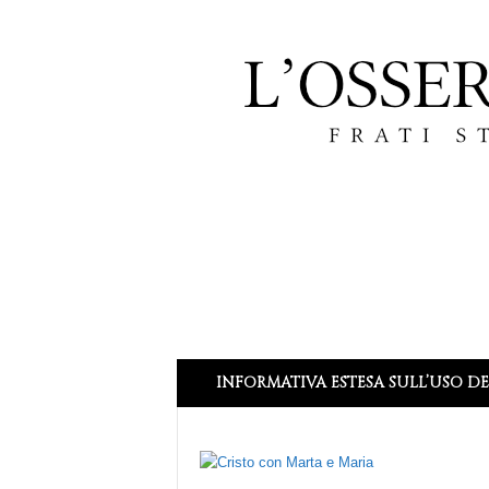
L
INFORMATIVA ESTESA SULL’USO DE
’
O
s
s
e