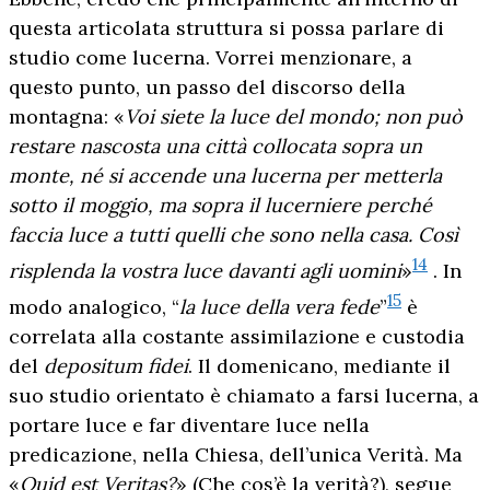
questa articolata struttura si possa parlare di
studio come lucerna. Vorrei menzionare, a
questo punto, un passo del discorso della
montagna: «
Voi siete la luce del mondo; non può
restare nascosta una città collocata sopra un
monte, né si accende una lucerna per metterla
sotto il moggio, ma sopra il lucerniere perché
faccia luce a tutti quelli che sono nella casa. Così
14
risplenda la vostra luce davanti agli uomini
»
. In
15
modo analogico, “
la luce della vera fede
”
è
correlata alla costante assimilazione e custodia
del
depositum fidei
. Il domenicano, mediante il
suo studio orientato è chiamato a farsi lucerna, a
portare luce e far diventare luce nella
predicazione, nella Chiesa, dell’unica Verità. Ma
«
Quid est Veritas?
» (Che cos’è la verità?), segue