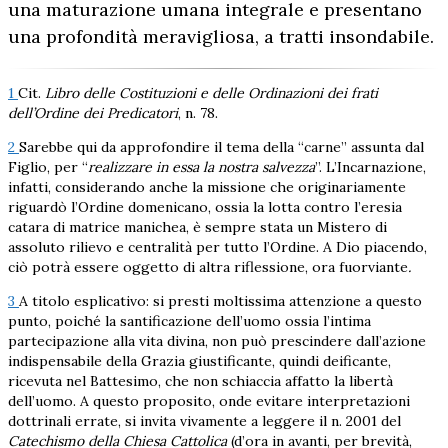
una maturazione umana integrale e presentano
una profondità meravigliosa, a tratti insondabile.
1
Cit.
Libro delle Costituzioni e delle Ordinazioni dei frati
dell’Ordine dei Predicatori
, n. 78.
2
Sarebbe qui da approfondire il tema della “carne” assunta dal
Figlio, per “
realizzare in essa la nostra salvezza
”. L’Incarnazione,
infatti, considerando anche la missione che originariamente
riguardò l’Ordine domenicano, ossia la lotta contro l’eresia
catara di matrice manichea, è sempre stata un Mistero di
assoluto rilievo e centralità per tutto l’Ordine. A Dio piacendo,
ciò potrà essere oggetto di altra riflessione, ora fuorviante
.
3
A titolo esplicativo: si presti moltissima attenzione a questo
punto, poiché la santificazione dell’uomo ossia l’intima
partecipazione alla vita divina, non può prescindere dall’azione
indispensabile della Grazia giustificante, quindi deificante,
ricevuta nel Battesimo, che non schiaccia affatto la libertà
dell’uomo. A questo proposito, onde evitare interpretazioni
dottrinali errate, si invita vivamente a leggere il n. 2001 del
Catechismo della Chiesa Cattolica
(d’ora in avanti, per brevità,