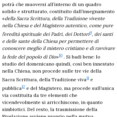
potrà che muoversi all’interno di un quadro
solido e strutturato, costituito dall’insegnamento
«
della Sacra Scrittura, della Tradizione vivente
nella Chiesa e del Magistero autentico, come pure
9
l’eredità spirituale dei Padri, dei Dottori
, dei santi
e delle sante della Chiesa per permettere di
conoscere meglio il mistero cristiano e di ravvivare
10
la fede del popolo di Dio
»
. Si badi bene: lo
studio del domenicano quindi, così ben innestato
nella Chiesa, non procede sulle tre vie della
11
Sacra Scrittura, della Tradizione viva
e
12
pubblica
e del Magistero, ma procede sull’unica
via costituita da tre elementi che
vicendevolmente si arricchiscono, in quanto
simbiotici. Del resto, la trasmissione della
Rivelazione avviene proprio nella mutua