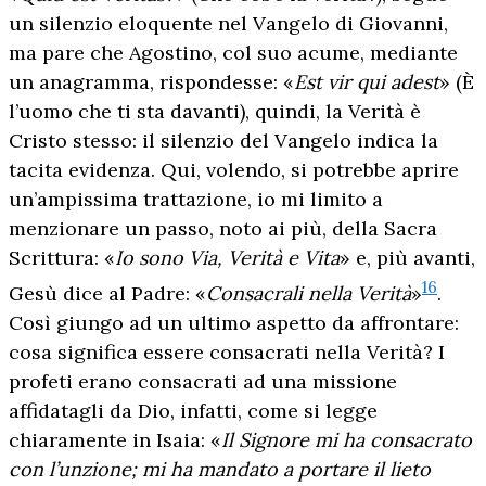
un silenzio eloquente nel Vangelo di Giovanni,
ma pare che Agostino, col suo acume, mediante
un anagramma, rispondesse: «
Est vir qui adest
» (È
l’uomo che ti sta davanti), quindi, la Verità è
Cristo stesso: il silenzio del Vangelo indica la
tacita evidenza. Qui, volendo, si potrebbe aprire
un’ampissima trattazione, io mi limito a
menzionare un passo, noto ai più, della Sacra
Scrittura: «
Io sono Via, Verità e Vita
» e, più avanti,
16
Gesù dice al Padre: «
Consacrali nella Verità
»
.
Così giungo ad un ultimo aspetto da affrontare:
cosa significa essere consacrati nella Verità? I
profeti erano consacrati ad una missione
affidatagli da Dio, infatti, come si legge
chiaramente in Isaia: «
Il Signore mi ha consacrato
con l’unzione; mi ha mandato a portare il lieto