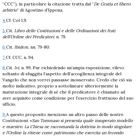
“CCC”), in particolare la citazione tratta dal “
De Gratia et libero
arbitrio
” di Agostino d’Ippona.
4
Cf. Col 1,9.
5
Cit.
Libro delle Costituzioni e delle Ordinazioni dei frati
dell’Ordine dei Predicatori
, n. 79.
6
Cit.
Ibidem
, nn. 79-80.
7
Cf. CCC, n. 94.
8
Cit.
Ivi
, n. 99. Pur richiedendo un’ampia esposizione, rilevo
soltanto di sfuggita l’aspetto dell’accoglienza integrale del
Vangelo che non vorrei passasse inosservato. Credo che ciò sia
molto indicativo, proprio a sottolineare ulteriormente la
maturazione integrale di sé che il predicatore è chiamato ad
aver acquisito come condizione per l’esercizio fruttuoso del suo
ufficio.
9
A questo proposito menziono un altro passo delle nostre
Costituzioni: «
San Tommaso si presenta quale insuperato modello
e maestro. La Chiesa ne raccomanda la dottrina in modo singolare
e l’Ordine la ritiene come patrimonio che esercita un fecondo