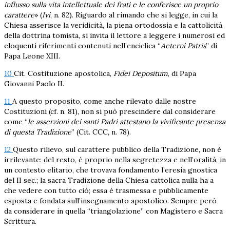
influsso sulla vita intellettuale dei frati e le conferisce un proprio
carattere
» (
Ivi
, n. 82). Riguardo al rimando che si legge, in cui la
Chiesa asserisce la veridicità, la piena ortodossia e la cattolicità
della dottrina tomista, si invita il lettore a leggere i numerosi ed
eloquenti riferimenti contenuti nell’enciclica “
Aeterni
Patris
” di
Papa Leone XIII.
10
Cit. Costituzione apostolica,
Fidei Depositum
, di Papa
Giovanni Paolo II.
11
A questo proposito, come anche rilevato dalle nostre
Costituzioni (cf. n. 81), non si può prescindere dal considerare
come “
le asserzioni dei santi Padri attestano la vivificante presenza
di questa Tradizione
” (Cit. CCC, n. 78).
12
Questo rilievo, sul carattere pubblico della Tradizione, non è
irrilevante: del resto, è proprio nella segretezza e nell’oralità, in
un contesto elitario, che trovava fondamento l’eresia gnostica
del II sec.; la sacra Tradizione della Chiesa cattolica nulla ha a
che vedere con tutto ciò; essa è trasmessa e pubblicamente
esposta e fondata sull’insegnamento apostolico. Sempre però
da considerare in quella “triangolazione” con Magistero e Sacra
Scrittura.