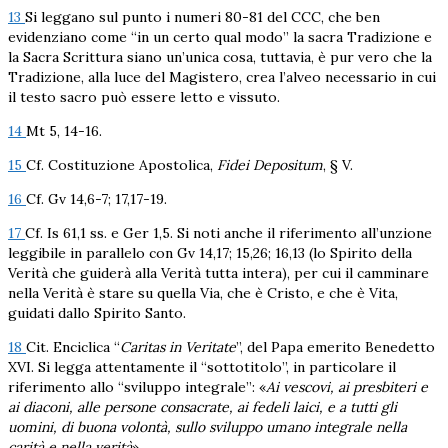
13
Si leggano sul punto i numeri 80-81 del CCC, che ben
evidenziano come “in un certo qual modo” la sacra Tradizione e
la Sacra Scrittura siano un’unica cosa, tuttavia, è pur vero che la
Tradizione, alla luce del Magistero, crea l’alveo necessario in cui
il testo sacro può essere letto e vissuto.
14
Mt 5, 14-16.
15
Cf. Costituzione Apostolica,
Fidei Depositum
, § V.
16
Cf. Gv 14,6-7; 17,17-19.
17
Cf. Is 61,1 ss. e Ger 1,5. Si noti anche il riferimento all’unzione
leggibile in parallelo con Gv 14,17; 15,26; 16,13 (lo Spirito della
Verità che guiderà alla Verità tutta intera), per cui il camminare
nella Verità è stare su quella Via, che è Cristo, e che è Vita,
guidati dallo Spirito Santo.
18
Cit. Enciclica “
Caritas in Veritate
”, del Papa emerito Benedetto
XVI. Si legga attentamente il “sottotitolo”, in particolare il
riferimento allo “sviluppo integrale”: «
Ai vescovi, ai presbiteri e
ai diaconi, alle persone consacrate, ai fedeli laici, e a tutti gli
uomini, di buona volontà, sullo sviluppo umano integrale nella
carità e nella verità
».