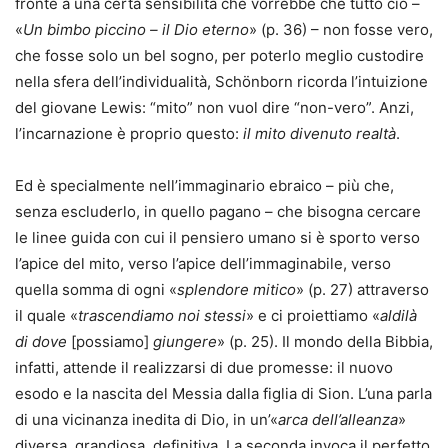
fronte a una certa sensibilità che vorrebbe che tutto ciò –
«
Un bimbo piccino – il Dio eterno
» (p. 36) – non fosse vero,
che fosse solo un bel sogno, per poterlo meglio custodire
nella sfera dell’individualità, Schönborn ricorda l’intuizione
del giovane Lewis: “mito” non vuol dire “non-vero”. Anzi,
l’incarnazione è proprio questo:
il mito divenuto realtà
.
Ed è specialmente nell’immaginario ebraico – più che,
senza escluderlo, in quello pagano – che bisogna cercare
le linee guida con cui il pensiero umano si è sporto verso
l’apice del mito, verso l’apice dell’immaginabile, verso
quella somma di ogni «
splendore mitico
» (p. 27) attraverso
il quale «
trascendiamo noi stessi
» e ci proiettiamo «
aldilà
di dove
[possiamo]
giungere
» (p. 25). Il mondo della Bibbia,
infatti, attende il realizzarsi di due promesse: il nuovo
esodo e la nascita del Messia dalla figlia di Sion. L’una parla
di una vicinanza inedita di Dio, in un’«
arca dell’alleanza
»
diversa, grandiosa, definitiva. La seconda invoca il perfetto