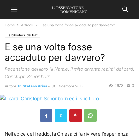
Home
Articoli
E se una volta fosse accaduto per davvero?
La biblioteca dei frati
E se una volta fosse
accaduto per davvero?
Recensione del libro “Il Natale. Il mito diventa realtà” del card.
Christoph Schönborn
2673
0
Autore
fr. Stefano Prina
-
30 Dicembre 2017
Nell’apice del freddo, la Chiesa ci fa rivivere l’esperienza